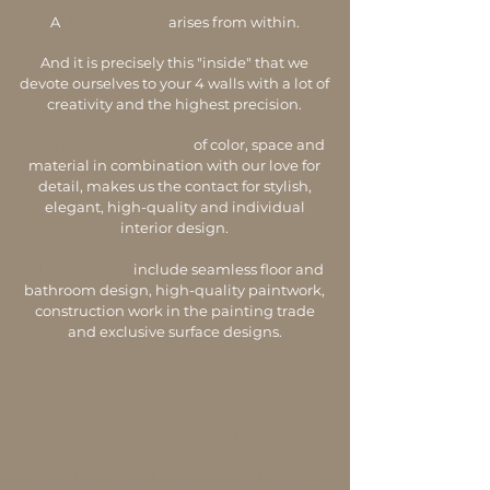
A
LIVING DREAM
arises from within.
And it is precisely this "inside" that we
devote ourselves to your 4 walls with a lot of
creativity and the highest precision.
OUR UNDERSTANDING
of color, space and
material in combination with our love for
detail, makes us the contact for stylish,
elegant, high-quality and individual
interior design.
OUR SERVICES
include seamless floor and
bathroom design, high-quality paintwork,
construction work in the painting trade
and exclusive surface designs.
PASSION AND
CREATIVE ZEITGEIST