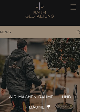
NEWS
WIR MACHEN RÄUME … UND
BÄUME 🌳