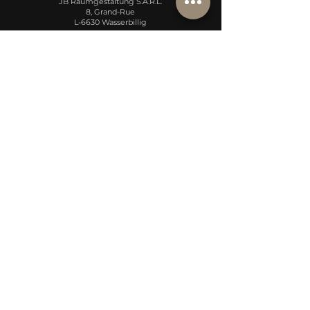
JB Raumgestaltung S.A.R.L.
8, Grand-Rue
L-6630 Wasserbillig
luxemburg@jb-raumgestaltung.de
+352 26 74 77 13
KONTAKT DEUTSCHLAND
JB Raumgestaltung
Hauptstr. 45
D-54441 Ockfen
info@jb-raumgestaltung.de
+49 151 20 28 65 85
INFOS