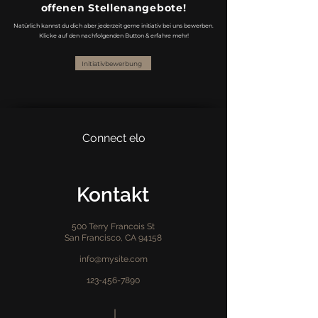
offenen Stellenangebote!
Natürlich kannst du dich aber jederzeit gerne initiativ bei uns bewerben.
Klicke auf den nachfolgenden Button & erfahre mehr!
Initiativbewerbung
Connect elo
Kontakt
500 Terry Francois St
San Francisco, CA 94158
info@mysite.com
123-456-7890