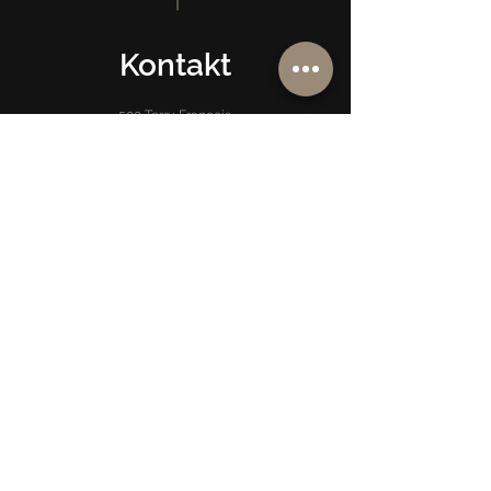
Kontakt
500 Terry Francois
St
San Francisco, CA
94158
info@mysite.com
123-456-7890
INFO
Ofdréck
Dateschutz
Carrière
Carrière