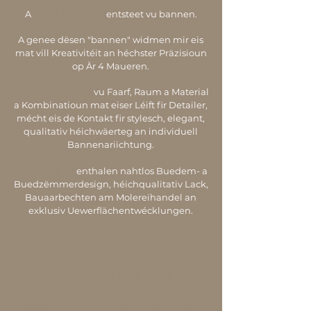
A
LIEWEN DREAM
entsteet vu bannen.
A genee dësen "bannen" widmen mir eis
mat vill Kreativitéit an héchster Präzisioun
op Är 4 Maueren.
EIS VERSTÄNNEG
vu Faarf, Raum a Material
a Kombinatioun mat eiser Léift fir Detailer,
mécht eis de Kontakt fir stylesch, elegant,
qualitativ héichwäerteg an individuell
Bannenariichtung.
EIS SERVICES
enthalen nahtlos Buedem- a
Buedzëmmerdesign, héichqualitativ Lack,
Bauaarbechten am Molereihandel an
exklusiv Uewerflächentwécklungen.
PASSIOUN AN
CREATIVE ZEITGEIST