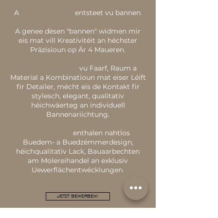
A
LIEWEN DREAM
entsteet vu bannen.
A genee dësen "bannen" widmen mir
eis mat vill Kreativitéit an héchster
Präzisioun op Är 4 Maueren.
EIS VERSTÄNNEG
vu Faarf, Raum a
Material a Kombinatioun mat eiser Léift
fir Detailer, mécht eis de Kontakt fir
stylesch, elegant, qualitativ
héichwäerteg an individuell
Bannenariichtung.
EIS SERVICES
enthalen nahtlos
Buedem- a Buedzëmmerdesign,
héichqualitativ Lack, Bauaarbechten
am Molereihandel an exklusiv
Uewerflächentwécklungen.
JETZT BEWERBEN!